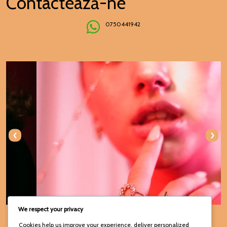
Contactează-ne
0750441942
‹
›
We respect your privacy
Urmareste-ne si pe:
Cookies help us improve your experience, deliver personalized